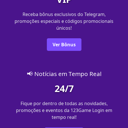
Receba bônus exclusivos do Telegram,
promoções especiais e códigos promocionais
únicos!
Ver Bônus
📢 Notícias em Tempo Real
24/7
Fique por dentro de todas as novidades,
promoções e eventos da 123Game Login em
tempo real!