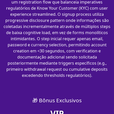
um registration flow que balanceia imperatives
regulatórios de Know Your Customer (KYC) com user
experience streamlined. O signup process utiliza
progressive disclosure pattern onde informações são
coletadas incrementalmente através de múltiplos steps
de baixa cognitive load, em vez de forms monolíticos
intimidantes. O step inicial requer apenas email,
password e currency selection, permitindo account
creation em <30 segundos, com verification e
documentação adicional sendo solicitada
posteriormente mediante triggers específicos (e.g.,
primeiro withdrawal request ou cumulative deposits
excedendo thresholds regulatórios).
🎁 Bônus Exclusivos
VIP