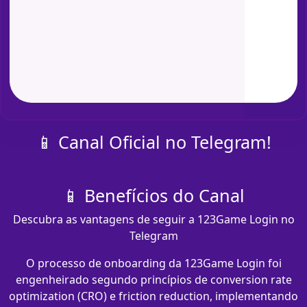
📱 Canal Oficial no Telegram!
📱 Benefícios do Canal
Descubra as vantagens de seguir a 123Game Login no
Telegram
O processo de onboarding da 123Game Login foi
engenheirado segundo princípios de conversion rate
optimization (CRO) e friction reduction, implementando