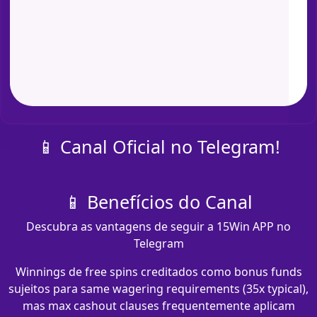
📱 Canal Oficial no Telegram!
📱 Benefícios do Canal
Descubra as vantagens de seguir a 15Win APP no
Telegram
Winnings de free spins creditados como bonus funds
sujeitos para same wagering requirements (35x typical),
mas max cashout clauses frequentemente aplicam