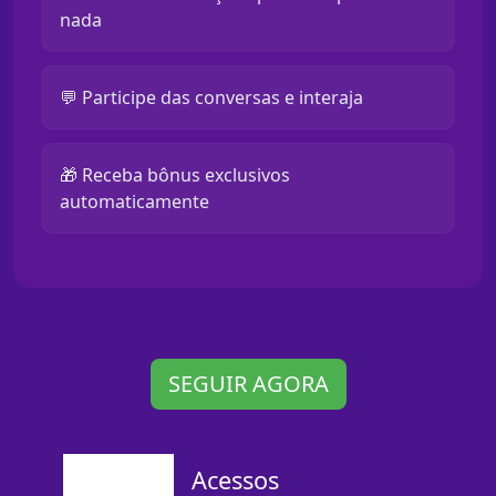
nada
💬 Participe das conversas e interaja
🎁 Receba bônus exclusivos
automaticamente
SEGUIR AGORA
Acessos