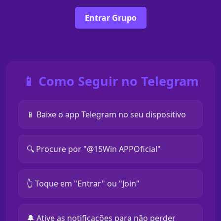
Entrar Grupo
📱 Como Seguir no Telegram
📱 Baixe o app Telegram no seu dispositivo
🔍 Procure por "@15Win APPOficial"
👆 Toque em "Entrar" ou "Join"
🔔 Ative as notificações para não perder