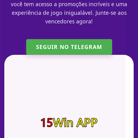
você tem acesso a promoções incríveis e uma
experiência de jogo inigualável. Junte-se aos
vencedores agora!
SEGUIR NO TELEGRAM