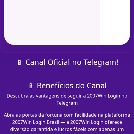
📱 Canal Oficial no Telegram!
📱 Benefícios do Canal
Descubra as vantagens de seguir a 2007Win Login no
Telegram
Abra as portas da fortuna com facilidade na plataforma
2007Win Login Brasil — a 2007Win Login oferece
diversão garantida e lucros fáceis com apenas um