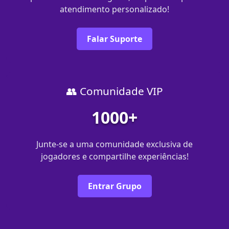
atendimento personalizado!
Falar Suporte
👥 Comunidade VIP
1000+
Junte-se a uma comunidade exclusiva de
jogadores e compartilhe experiências!
Entrar Grupo