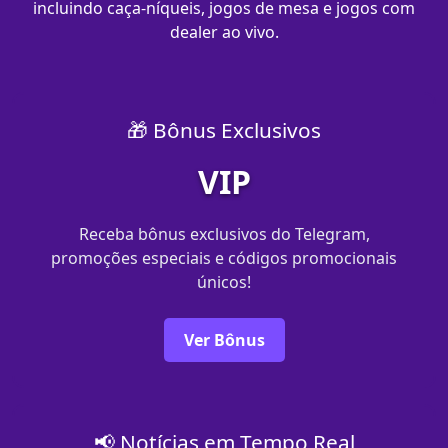
incluindo caça-níqueis, jogos de mesa e jogos com
dealer ao vivo.
🎁 Bônus Exclusivos
VIP
Receba bônus exclusivos do Telegram,
promoções especiais e códigos promocionais
únicos!
Ver Bônus
📢 Notícias em Tempo Real