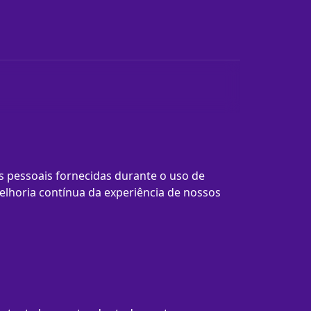
s pessoais fornecidas durante o uso de
elhoria contínua da experiência de nossos