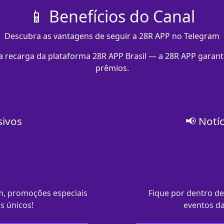
📱 Benefícios do Canal
Descubra as vantagens de seguir a 28R APP no Telegram
recarga da plataforma 28R APP Brasil — a 28R APP garant
prêmios.
sivos
📢 Notí
m, promoções especiais
Fique por dentro d
s únicos!
eventos d