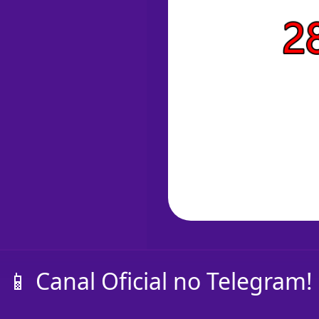
📱 Canal Oficial no Telegram!