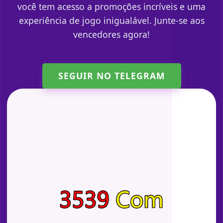
você tem acesso a promoções incríveis e uma
experiência de jogo inigualável. Junte-se aos
vencedores agora!
SEGUIR NO TELEGRAM