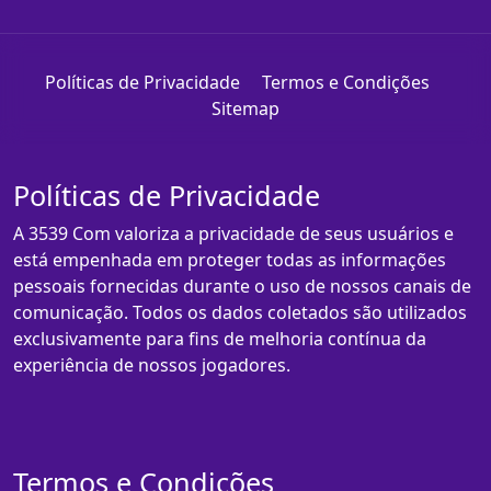
Políticas de Privacidade
Termos e Condições
Sitemap
Políticas de Privacidade
A 3539 Com valoriza a privacidade de seus usuários e
está empenhada em proteger todas as informações
pessoais fornecidas durante o uso de nossos canais de
comunicação. Todos os dados coletados são utilizados
exclusivamente para fins de melhoria contínua da
experiência de nossos jogadores.
Termos e Condições