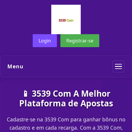
Login
Registrar-se
Menu
📱 3539 Com A Melhor
Plataforma de Apostas
Cadastre-se na 3539 Com para ganhar bônus no
cadastro e em cada recarga. Com a 3539 Com,