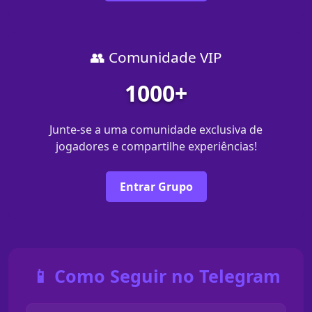
👥 Comunidade VIP
1000+
Junte-se a uma comunidade exclusiva de
jogadores e compartilhe experiências!
Entrar Grupo
📱 Como Seguir no Telegram