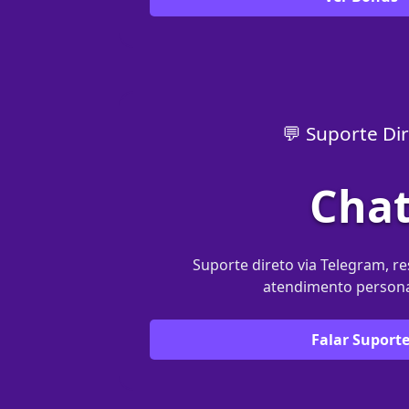
💬 Suporte Di
Cha
Suporte direto via Telegram, r
atendimento persona
Falar Suport