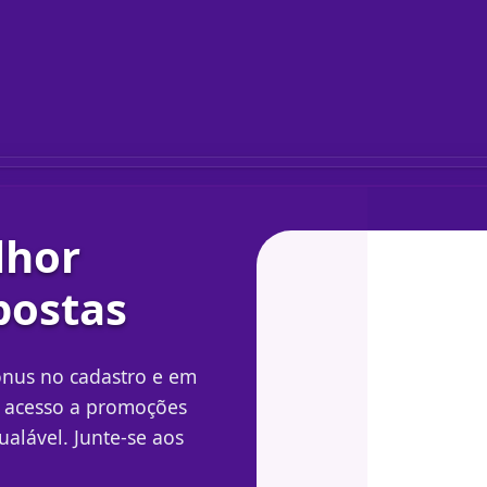
lhor
postas
ônus no cadastro e em
m acesso a promoções
ualável. Junte-se aos