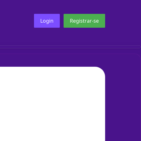
Login
Registrar-se