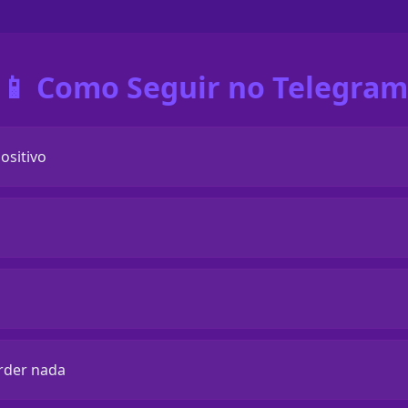
📱 Como Seguir no Telegram
ositivo
erder nada