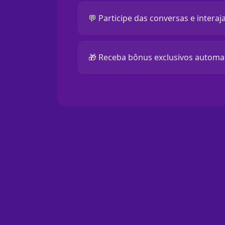
💬 Participe das conversas e interaj
🎁 Receba bônus exclusivos autom