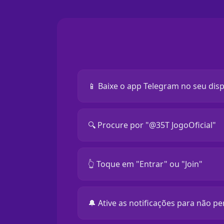
📱 Baixe o app Telegram no seu disp
🔍 Procure por "@35T JogoOficial"
👆 Toque em "Entrar" ou "Join"
🔔 Ative as notificações para não p