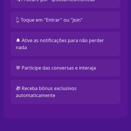
👆 Toque em "Entrar" ou "Join"
🔔 Ative as notificações para não perder
nada
💬 Participe das conversas e interaja
🎁 Receba bônus exclusivos
automaticamente