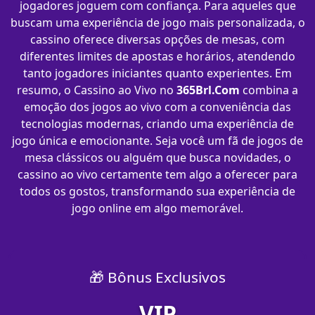
jogadores joguem com confiança. Para aqueles que
buscam uma experiência de jogo mais personalizada, o
cassino oferece diversas opções de mesas, com
diferentes limites de apostas e horários, atendendo
tanto jogadores iniciantes quanto experientes. Em
resumo, o Cassino ao Vivo no
365Brl.Com
combina a
emoção dos jogos ao vivo com a conveniência das
tecnologias modernas, criando uma experiência de
jogo única e emocionante. Seja você um fã de jogos de
mesa clássicos ou alguém que busca novidades, o
cassino ao vivo certamente tem algo a oferecer para
todos os gostos, transformando sua experiência de
jogo online em algo memorável.
🎁 Bônus Exclusivos
VIP