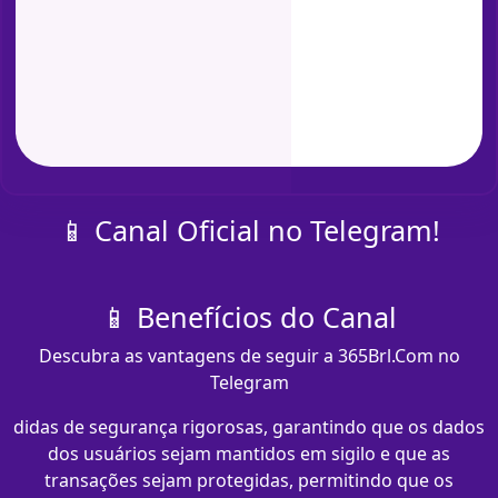
📱 Canal Oficial no Telegram!
📱 Benefícios do Canal
Descubra as vantagens de seguir a 365Brl.Com no
Telegram
didas de segurança rigorosas, garantindo que os dados
dos usuários sejam mantidos em sigilo e que as
transações sejam protegidas, permitindo que os