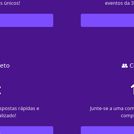
s únicos!
eventos da 
reto
👥 
t
espostas rápidas e
Junte-se a uma com
lizado!
compa
e