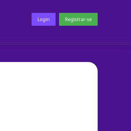
Login
Registrar-se