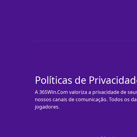
Políticas de Privacida
A 365Win.Com valoriza a privacidade de se
nossos canais de comunicação. Todos os dad
jogadores.