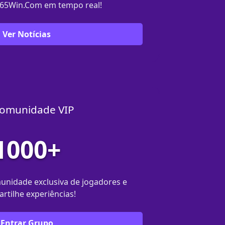
365Win.Com em tempo real!
Ver Notícias
Comunidade VIP
1000+
unidade exclusiva de jogadores e
rtilhe experiências!
Entrar Grupo