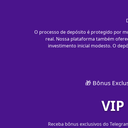
O processo de depósito é protegido por múl
real. Nossa plataforma também ofere
investimento inicial modesto. O dep
🎁 Bônus Exclu
VIP
Receba bônus exclusivos do Telegra