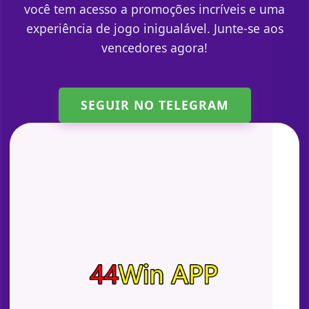
você tem acesso a promoções incríveis e uma
experiência de jogo inigualável. Junte-se aos
vencedores agora!
SEGUIR NO TELEGRAM