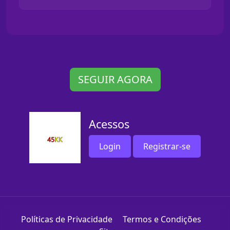
SEGUIR AGORA
Acessos
Login
Registrar-se
Políticas de Privacidade
Termos e Condições