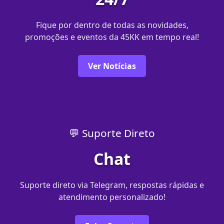
Fique por dentro de todas as novidades,
promoções e eventos da 45KK em tempo real!
Ver Notícias
💬 Suporte Direto
Chat
Suporte direto via Telegram, respostas rápidas e
atendimento personalizado!