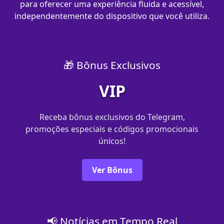
para oferecer uma experiência fluida e acessível,
independentemente do dispositivo que você utiliza.
🎁 Bônus Exclusivos
VIP
Receba bônus exclusivos do Telegram,
promoções especiais e códigos promocionais
únicos!
Ver Bônus
📢 Notícias em Tempo Real