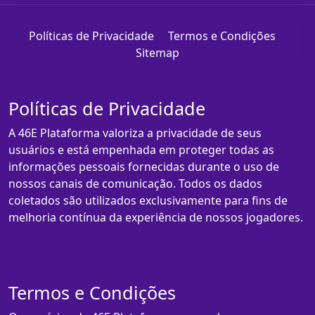
Políticas de Privacidade
Termos e Condições
Sitemap
Políticas de Privacidade
A 46E Plataforma valoriza a privacidade de seus
usuários e está empenhada em proteger todas as
informações pessoais fornecidas durante o uso de
nossos canais de comunicação. Todos os dados
coletados são utilizados exclusivamente para fins de
melhoria contínua da experiência de nossos jogadores.
Termos e Condições