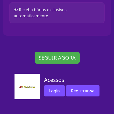
🎁 Receba bônus exclusivos
automaticamente
SEGUIR AGORA
Acessos
Login
Registrar-se