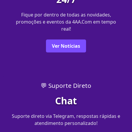
Fique por dentro de todas as novidades,
promoções e eventos da 4AA.Com em tempo
real!
Ver Notícias
💬 Suporte Direto
Chat
Suporte direto via Telegram, respostas rápidas e
atendimento personalizado!