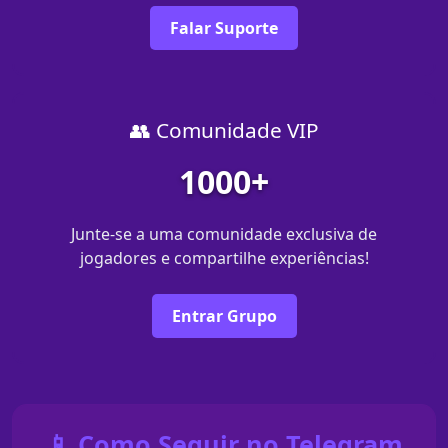
Falar Suporte
👥 Comunidade VIP
1000+
Junte-se a uma comunidade exclusiva de
jogadores e compartilhe experiências!
Entrar Grupo
📱 Como Seguir no Telegram