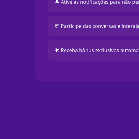
🔔 Ative as notificações para não p
💬 Participe das conversas e interaj
🎁 Receba bônus exclusivos autom