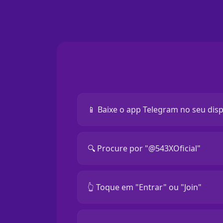
📱 Baixe o app Telegram no seu disp
🔍 Procure por "@543XOficial"
👆 Toque em "Entrar" ou "Join"