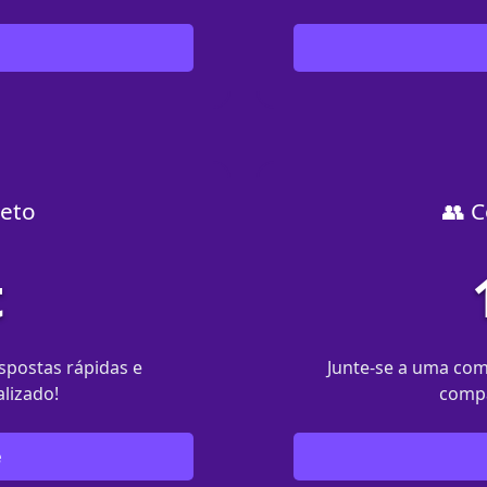
reto
👥 
t
espostas rápidas e
Junte-se a uma com
lizado!
compa
e