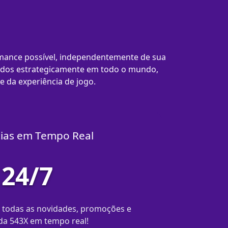
rmance possível, independentemente de sua
izados estrategicamente em todo o mundo,
 da experiência de jogo.
cias em Tempo Real
24/7
e todas as novidades, promoções e
da 543X em tempo real!