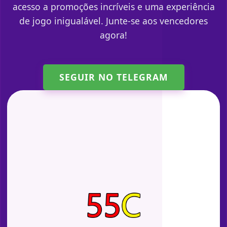
acesso a promoções incríveis e uma experiência
de jogo inigualável. Junte-se aos vencedores
agora!
SEGUIR NO TELEGRAM