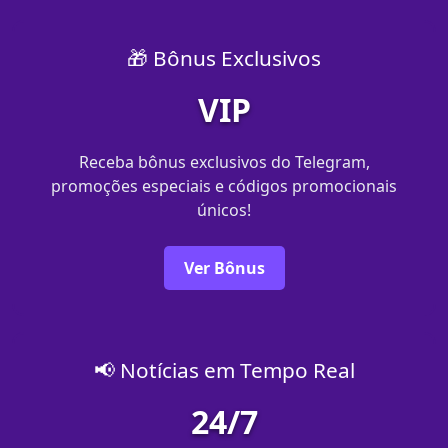
🎁 Bônus Exclusivos
VIP
Receba bônus exclusivos do Telegram,
promoções especiais e códigos promocionais
únicos!
Ver Bônus
📢 Notícias em Tempo Real
24/7