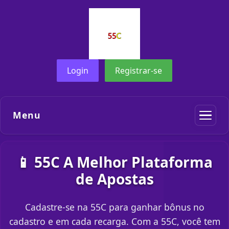
Login
Registrar-se
Menu
📱 55C A Melhor Plataforma
de Apostas
Cadastre-se na 55C para ganhar bônus no
cadastro e em cada recarga. Com a 55C, você tem