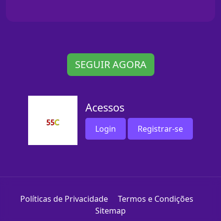
SEGUIR AGORA
Acessos
Login
Registrar-se
Políticas de Privacidade
Termos e Condições
Sitemap