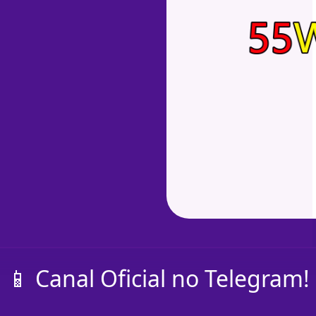
📱 Canal Oficial no Telegram!