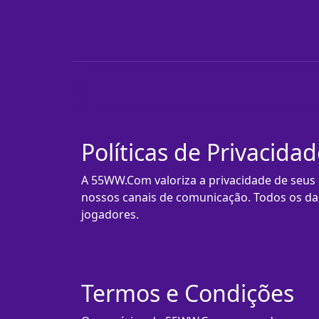
Políticas de Privacida
A 55WW.Com valoriza a privacidade de seus
nossos canais de comunicação. Todos os dad
jogadores.
Termos e Condições