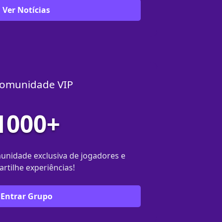
Ver Notícias
Comunidade VIP
1000+
unidade exclusiva de jogadores e
rtilhe experiências!
Entrar Grupo