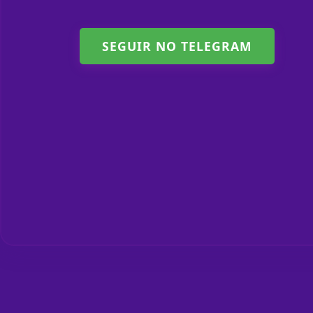
SEGUIR NO TELEGRAM