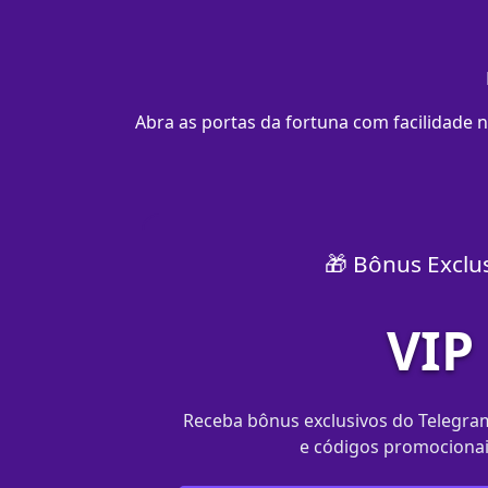
Abra as portas da fortuna com facilidade
🎁 Bônus Exclu
VIP
Receba bônus exclusivos do Telegra
e códigos promocionai