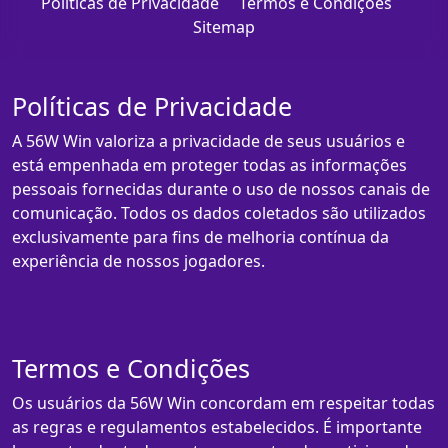
Políticas de Privacidade
Termos e Condições
Sitemap
Políticas de Privacidade
A 56W Win valoriza a privacidade de seus usuários e
está empenhada em proteger todas as informações
pessoais fornecidas durante o uso de nossos canais de
comunicação. Todos os dados coletados são utilizados
exclusivamente para fins de melhoria contínua da
experiência de nossos jogadores.
Termos e Condições
Os usuários da 56W Win concordam em respeitar todas
as regras e regulamentos estabelecidos. É importante