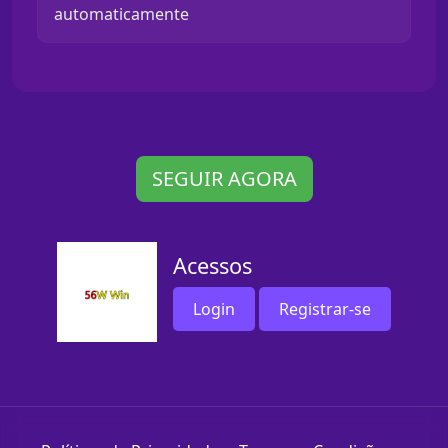
automaticamente
SEGUIR AGORA
Acessos
Login
Registrar-se