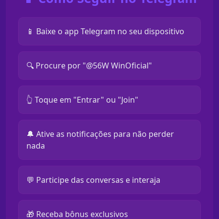
📱 Baixe o app Telegram no seu dispositivo
🔍 Procure por "@56W WinOficial"
👆 Toque em "Entrar" ou "Join"
🔔 Ative as notificações para não perder
nada
💬 Participe das conversas e interaja
🎁 Receba bônus exclusivos