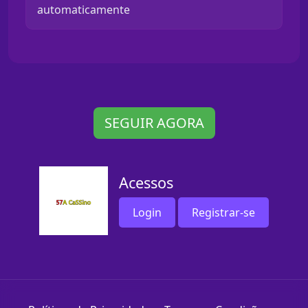
automaticamente
SEGUIR AGORA
Acessos
Login
Registrar-se