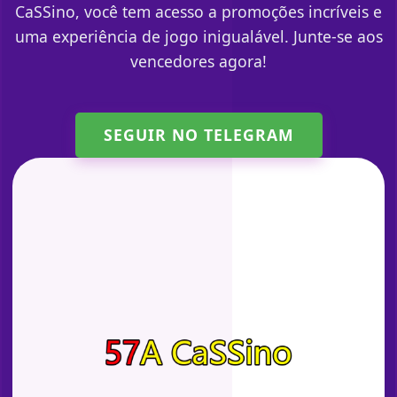
CaSSino, você tem acesso a promoções incríveis e
uma experiência de jogo inigualável. Junte-se aos
vencedores agora!
SEGUIR NO TELEGRAM