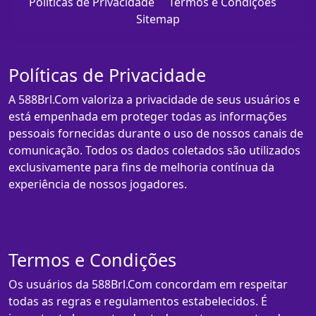
Políticas de Privacidade
Termos e Condições
Sitemap
Políticas de Privacidade
A 588Brl.Com valoriza a privacidade de seus usuários e
está empenhada em proteger todas as informações
pessoais fornecidas durante o uso de nossos canais de
comunicação. Todos os dados coletados são utilizados
exclusivamente para fins de melhoria contínua da
experiência de nossos jogadores.
Termos e Condições
Os usuários da 588Brl.Com concordam em respeitar
todas as regras e regulamentos estabelecidos. É