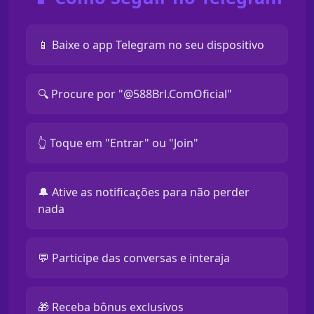
📱 Baixe o app Telegram no seu dispositivo
🔍 Procure por "@588Brl.ComOficial"
👆 Toque em "Entrar" ou "Join"
🔔 Ative as notificações para não perder
nada
💬 Participe das conversas e interaja
🎁 Receba bônus exclusivos