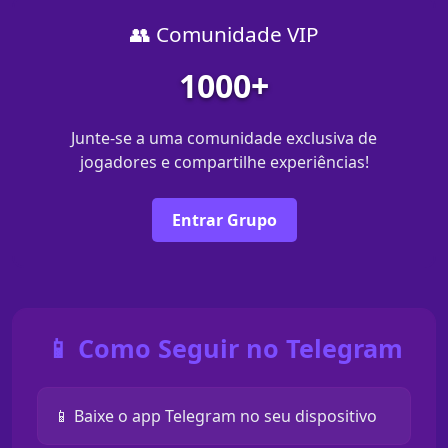
👥 Comunidade VIP
1000+
Junte-se a uma comunidade exclusiva de
jogadores e compartilhe experiências!
Entrar Grupo
📱 Como Seguir no Telegram
📱 Baixe o app Telegram no seu dispositivo