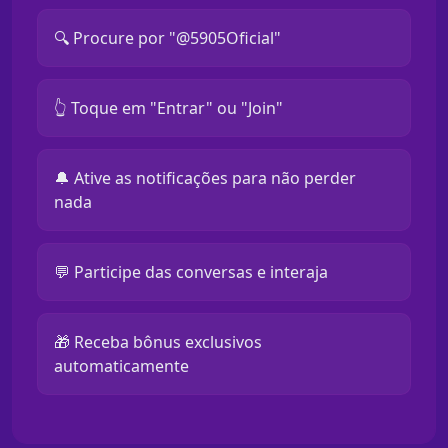
🔍 Procure por "@5905Oficial"
👆 Toque em "Entrar" ou "Join"
🔔 Ative as notificações para não perder
nada
💬 Participe das conversas e interaja
🎁 Receba bônus exclusivos
automaticamente