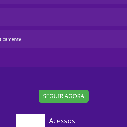
a
aticamente
SEGUIR AGORA
Acessos