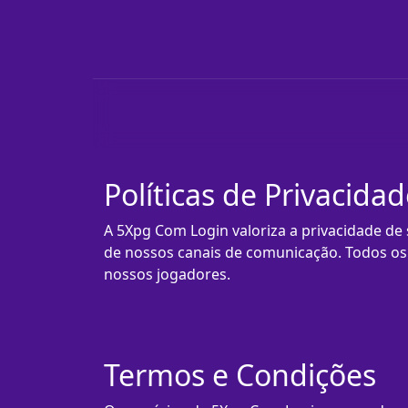
Políticas de Privacida
A 5Xpg Com Login valoriza a privacidade d
de nossos canais de comunicação. Todos os 
nossos jogadores.
Termos e Condições