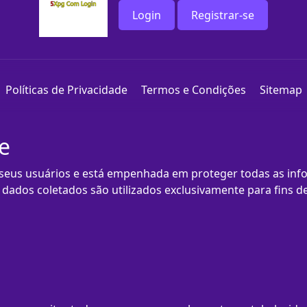
Login
Registrar-se
Políticas de Privacidade
Termos e Condições
Sitemap
de
e seus usuários e está empenhada em proteger todas as inf
dados coletados são utilizados exclusivamente para fins d