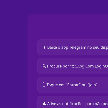
📱 Baixe o app Telegram no seu disp
🔍 Procure por "@5Xpg Com LoginOf
👆 Toque em "Entrar" ou "Join"
🔔 Ative as notificações para não p