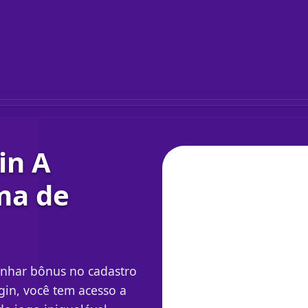
in A
ma de
anhar bônus no cadastro
in, você tem acesso a