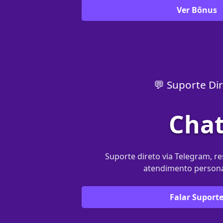
Ver Bônus
💬 Suporte Di
Cha
Suporte direto via Telegram, r
atendimento persona
Falar Suport