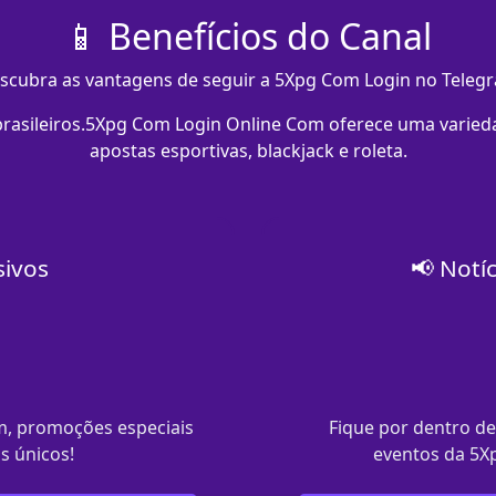
📱 Benefícios do Canal
scubra as vantagens de seguir a 5Xpg Com Login no Teleg
rasileiros.5Xpg Com Login Online Com oferece uma variedad
apostas esportivas, blackjack e roleta.
sivos
📢 Notí
m, promoções especiais
Fique por dentro d
s únicos!
eventos da 5X