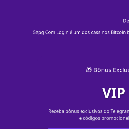
De
5Xpg Com Login é um dos cassinos Bitcoin b
🎁 Bônus Exclu
VIP
Receba bônus exclusivos do Telegra
e códigos promocionai