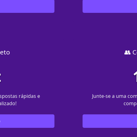
reto
👥 
t
espostas rápidas e
Junte-se a uma com
lizado!
compa
e