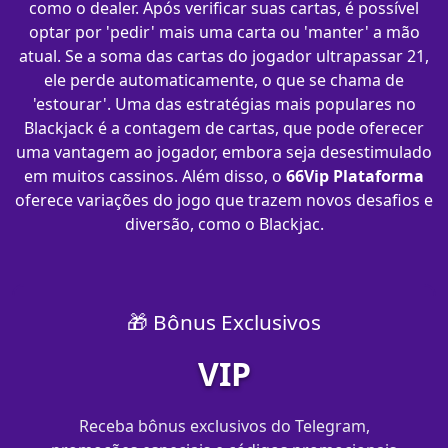
como o dealer. Após verificar suas cartas, é possível
optar por 'pedir' mais uma carta ou 'manter' a mão
atual. Se a soma das cartas do jogador ultrapassar 21,
ele perde automaticamente, o que se chama de
'estourar'. Uma das estratégias mais populares no
Blackjack é a contagem de cartas, que pode oferecer
uma vantagem ao jogador, embora seja desestimulado
em muitos cassinos. Além disso, o
66Vip Plataforma
oferece variações do jogo que trazem novos desafios e
diversão, como o Blackjac.
🎁 Bônus Exclusivos
VIP
Receba bônus exclusivos do Telegram,