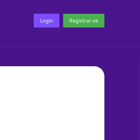
Login
Registrar-se