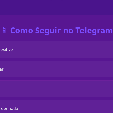
📱 Como Seguir no Telegram
ositivo
al"
erder nada