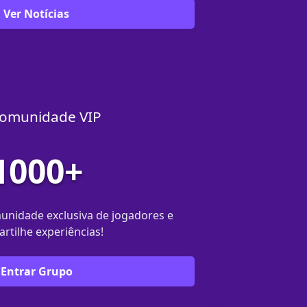
Ver Notícias
Comunidade VIP
1000+
unidade exclusiva de jogadores e
rtilhe experiências!
Entrar Grupo