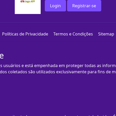
Login
Registrar-se
Políticas de Privacidade
Termos e Condições
Sitemap
de
eus usuários e está empenhada em proteger todas as infor
os coletados são utilizados exclusivamente para fins de m