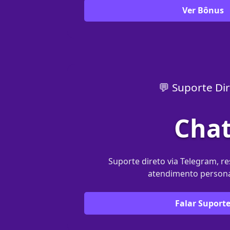
Ver Bônus
💬 Suporte Di
Cha
Suporte direto via Telegram, r
atendimento persona
Falar Suport