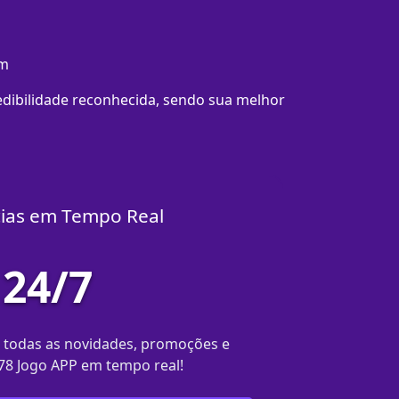
am
edibilidade reconhecida, sendo sua melhor
cias em Tempo Real
24/7
e todas as novidades, promoções e
78 Jogo APP em tempo real!