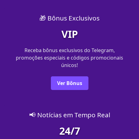
🎁 Bônus Exclusivos
VIP
Receba bônus exclusivos do Telegram,
promoções especiais e códigos promocionais
únicos!
Ver Bônus
📢 Notícias em Tempo Real
24/7