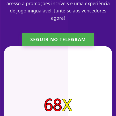
acesso a promoções incríveis e uma experiência
de jogo inigualável. Junte-se aos vencedores
agora!
SEGUIR NO TELEGRAM