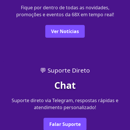
Fique por dentro de todas as novidades,
promoções e eventos da 68X em tempo real!
Ver Notícias
💬 Suporte Direto
Chat
Suporte direto via Telegram, respostas rápidas e
atendimento personalizado!
Falar Suporte