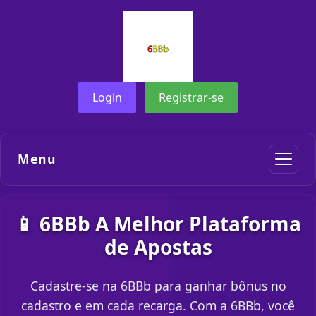
Login
Registrar-se
Menu
📱 6BBb A Melhor Plataforma
de Apostas
Cadastre-se na 6BBb para ganhar bônus no
cadastro e em cada recarga. Com a 6BBb, você