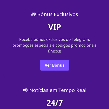
🎁 Bônus Exclusivos
VIP
Receba bônus exclusivos do Telegram,
promoções especiais e códigos promocionais
únicos!
Ver Bônus
📢 Notícias em Tempo Real
24/7