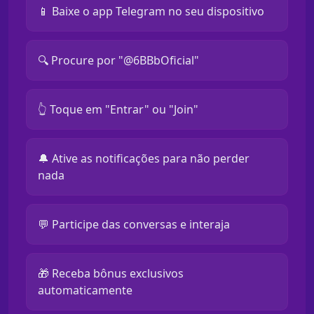
📱 Baixe o app Telegram no seu dispositivo
🔍 Procure por "@6BBbOficial"
👆 Toque em "Entrar" ou "Join"
🔔 Ative as notificações para não perder
nada
💬 Participe das conversas e interaja
🎁 Receba bônus exclusivos
automaticamente