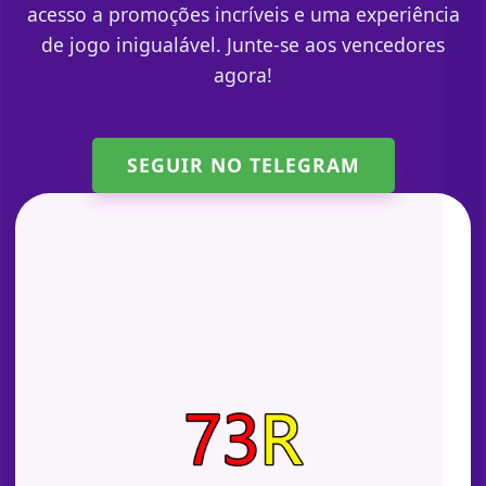
acesso a promoções incríveis e uma experiência
de jogo inigualável. Junte-se aos vencedores
agora!
SEGUIR NO TELEGRAM