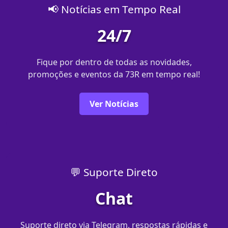
📢 Notícias em Tempo Real
24/7
Fique por dentro de todas as novidades,
promoções e eventos da 73R em tempo real!
Ver Notícias
💬 Suporte Direto
Chat
Suporte direto via Telegram, respostas rápidas e