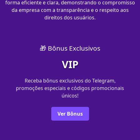
forma eficiente e clara, demonstrando o compromisso
da empresa com a transparência e o respeito aos
direitos dos usuários.
🎁 Bônus Exclusivos
VIP
Receba bônus exclusivos do Telegram,
promoções especiais e códigos promocionais
únicos!
Ver Bônus