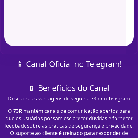
📱 Canal Oficial no Telegram!
📱 Benefícios do Canal
Descubra as vantagens de seguir a 73R no Telegram
O
73R
mantém canais de comunicação abertos para
que os usuários possam esclarecer dúvidas e fornecer
feedback sobre as práticas de segurança e privacidade.
O suporte ao cliente é treinado para responder de