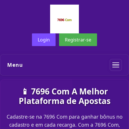
Login
Registrar-se
Menu
📱 7696 Com A Melhor
Plataforma de Apostas
Cadastre-se na 7696 Com para ganhar bônus no
cadastro e em cada recarga. Com a 7696 Com,