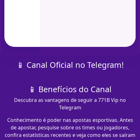
📱 Canal Oficial no Telegram!
📱 Benefícios do Canal
Descubra as vantagens de seguir a 771B Vip no
Telegram
Conhecimento é poder nas apostas esportivas. Antes
de apostar, pesquise sobre os times ou jogadores,
confira estatísticas recentes e veja como eles se saíram