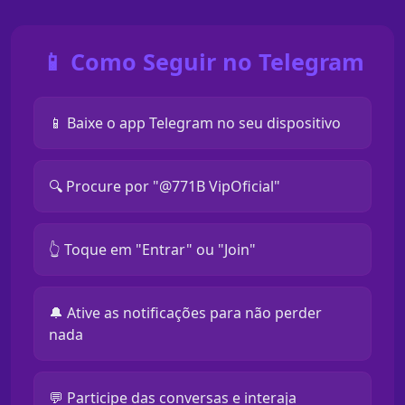
📱 Como Seguir no Telegram
📱 Baixe o app Telegram no seu dispositivo
🔍 Procure por "@771B VipOficial"
👆 Toque em "Entrar" ou "Join"
🔔 Ative as notificações para não perder
nada
💬 Participe das conversas e interaja