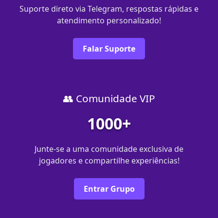
Suporte direto via Telegram, respostas rápidas e
atendimento personalizado!
Falar Suporte
👥 Comunidade VIP
1000+
Junte-se a uma comunidade exclusiva de
jogadores e compartilhe experiências!
Entrar Grupo