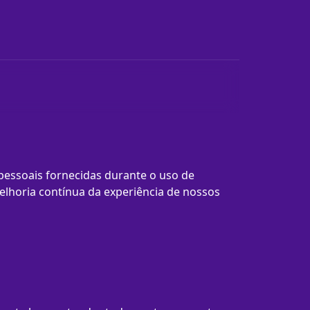
pessoais fornecidas durante o uso de
elhoria contínua da experiência de nossos