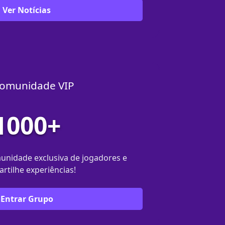
Ver Notícias
Comunidade VIP
1000+
unidade exclusiva de jogadores e
rtilhe experiências!
Entrar Grupo