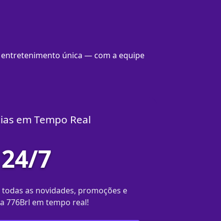
de entretenimento única — com a equipe
cias em Tempo Real
24/7
e todas as novidades, promoções e
a 776Brl em tempo real!