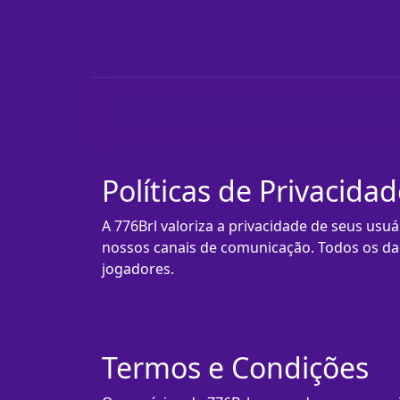
Políticas de Privacida
A 776Brl valoriza a privacidade de seus us
nossos canais de comunicação. Todos os dad
jogadores.
Termos e Condições