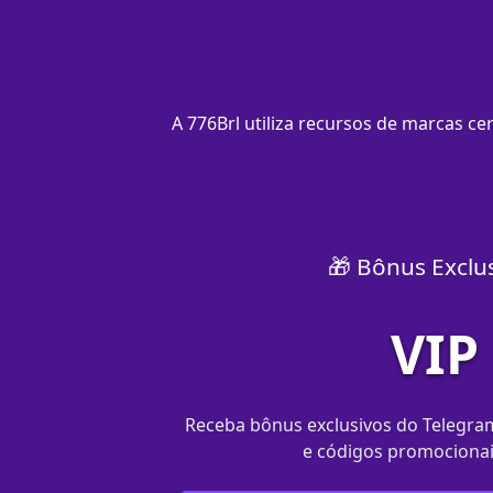
A 776Brl utiliza recursos de marcas c
🎁 Bônus Exclu
VIP
Receba bônus exclusivos do Telegra
e códigos promocionai