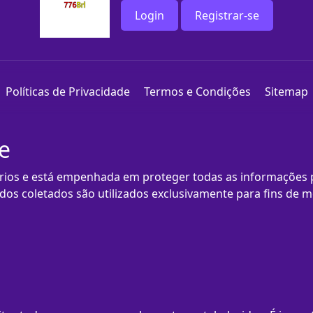
Login
Registrar-se
Políticas de Privacidade
Termos e Condições
Sitemap
de
uários e está empenhada em proteger todas as informações 
os coletados são utilizados exclusivamente para fins de m