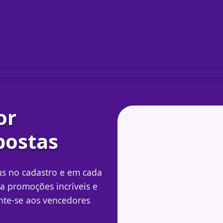
or
postas
us no cadastro e em cada
a promoções incríveis e
unte-se aos vencedores