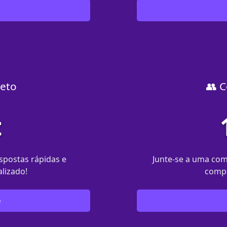
reto
👥 
t
espostas rápidas e
Junte-se a uma com
lizado!
compa
e