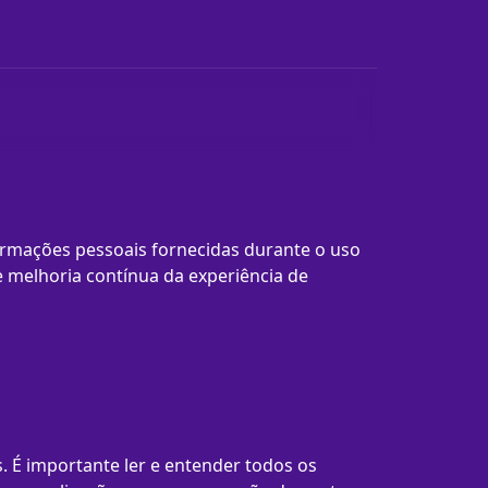
ormações pessoais fornecidas durante o uso
e melhoria contínua da experiência de
 É importante ler e entender todos os