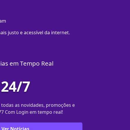
ram
s justo e acessível da internet.
cias em Tempo Real
24/7
e todas as novidades, promoções e
77 Com Login em tempo real!
Ver Notícias