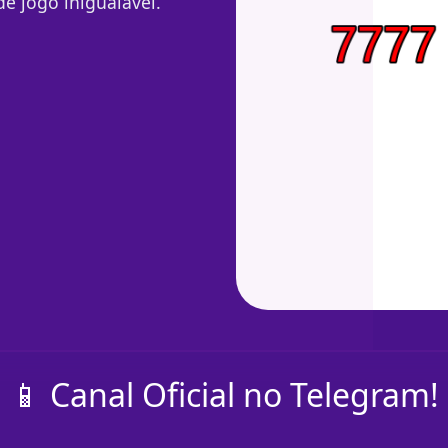
e jogo inigualável.
📱 Canal Oficial no Telegram!