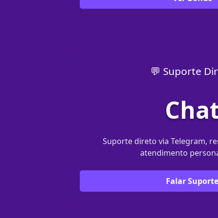
💬 Suporte Di
Cha
Suporte direto via Telegram, r
atendimento persona
Falar Suport