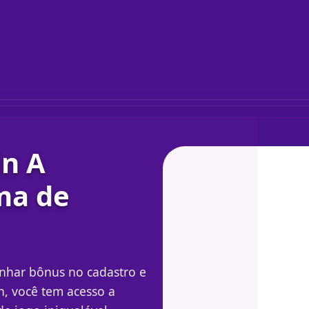
in A
ma de
nhar bônus no cadastro e
, você tem acesso a