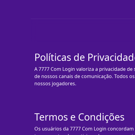
Políticas de Privacida
A 7777 Com Login valoriza a privacidade de
de nossos canais de comunicação. Todos os 
nossos jogadores.
Termos e Condições
Os usuários da 7777 Com Login concordam em