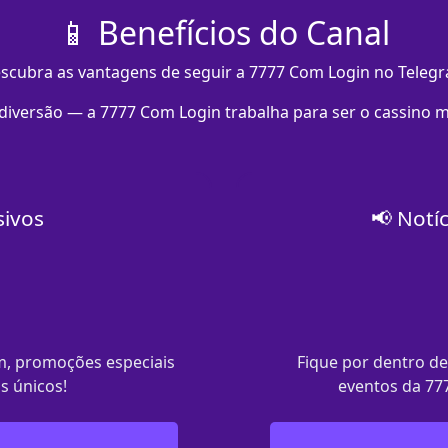
📱 Benefícios do Canal
scubra as vantagens de seguir a 7777 Com Login no Teleg
diversão — a 7777 Com Login trabalha para ser o cassino mai
sivos
📢 Notí
m, promoções especiais
Fique por dentro d
s únicos!
eventos da 77