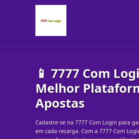
📱 7777 Com Log
Melhor Platafor
Apostas
Cadastre-se na 7777 Com Login para ga
em cada recarga. Com a 7777 Com Login