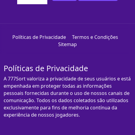
Políticas de Privacidade
Termos e Condições
Sitemap
Políticas de Privacidade
A 777Sort valoriza a privacidade de seus usuários e está
empenhada em proteger todas as informações
pessoais fornecidas durante o uso de nossos canais de
comunicação. Todos os dados coletados são utilizados
exclusivamente para fins de melhoria contínua da
experiência de nossos jogadores.