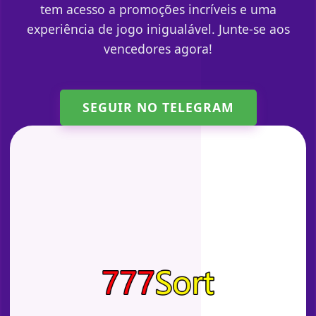
tem acesso a promoções incríveis e uma
experiência de jogo inigualável. Junte-se aos
vencedores agora!
SEGUIR NO TELEGRAM