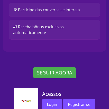
💬 Participe das conversas e interaja
🎁 Receba bônus exclusivos
automaticamente
SEGUIR AGORA
Acessos
Login
Registrar-se