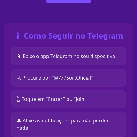
📱 Como Seguir no Telegram
📱 Baixe o app Telegram no seu dispositivo
🔍 Procure por "@777SortOficial"
👆 Toque em "Entrar" ou "Join"
🔔 Ative as notificações para não perder
nada