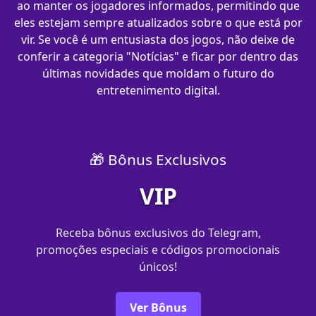
ao manter os jogadores informados, permitindo que
eles estejam sempre atualizados sobre o que está por
vir. Se você é um entusiasta dos jogos, não deixe de
conferir a categoria "Notícias" e ficar por dentro das
últimas novidades que moldam o futuro do
entretenimento digital.
🎁 Bônus Exclusivos
VIP
Receba bônus exclusivos do Telegram,
promoções especiais e códigos promocionais
únicos!
Ver Bônus