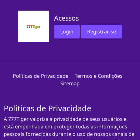
Acessos
Login
Registrar-se
Políticas de Privacidade
Termos e Condições
Sitemap
Políticas de Privacidade
A 777Tiger valoriza a privacidade de seus usuários e
está empenhada em proteger todas as informações
pessoais fornecidas durante o uso de nossos canais de