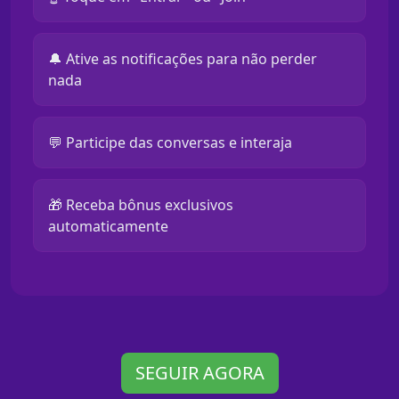
🔔 Ative as notificações para não perder
nada
💬 Participe das conversas e interaja
🎁 Receba bônus exclusivos
automaticamente
SEGUIR AGORA