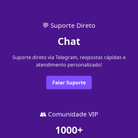
💬 Suporte Direto
Chat
Suporte direto via Telegram, respostas rápidas e
atendimento personalizado!
Falar Suporte
👥 Comunidade VIP
1000+