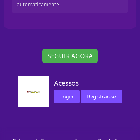
automaticamente
SEGUIR AGORA
Acessos
Login
Registrar-se