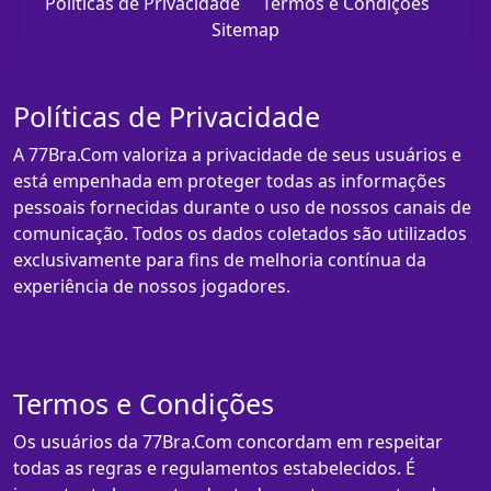
Políticas de Privacidade
Termos e Condições
Sitemap
Políticas de Privacidade
A 77Bra.Com valoriza a privacidade de seus usuários e
está empenhada em proteger todas as informações
pessoais fornecidas durante o uso de nossos canais de
comunicação. Todos os dados coletados são utilizados
exclusivamente para fins de melhoria contínua da
experiência de nossos jogadores.
Termos e Condições
Os usuários da 77Bra.Com concordam em respeitar
todas as regras e regulamentos estabelecidos. É