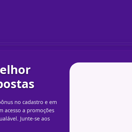
elhor
postas
bônus no cadastro e em
em acesso a promoções
ualável. Junte-se aos