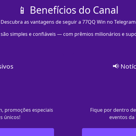
📱 Benefícios do Canal
Descubra as vantagens de seguir a 77QQ Win no Telegram
 são simples e confiáveis — com prêmios milionários e supo
sivos
📢 Notí
m, promoções especiais
Fique por dentro d
s únicos!
eventos da