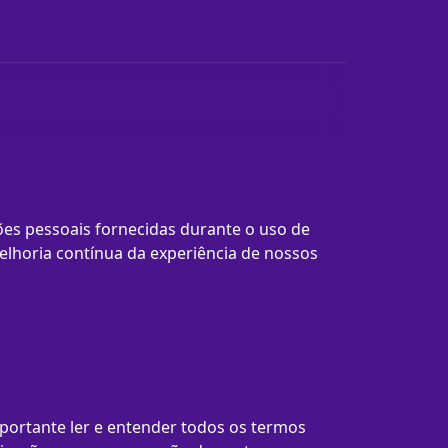
es pessoais fornecidas durante o uso de
elhoria contínua da experiência de nossos
portante ler e entender todos os termos