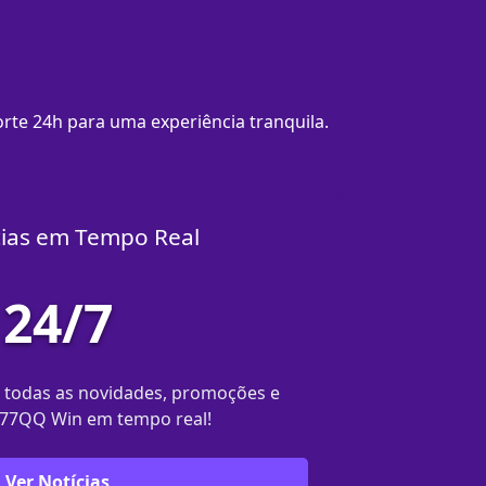
rte 24h para uma experiência tranquila.
cias em Tempo Real
24/7
e todas as novidades, promoções e
 77QQ Win em tempo real!
Ver Notícias