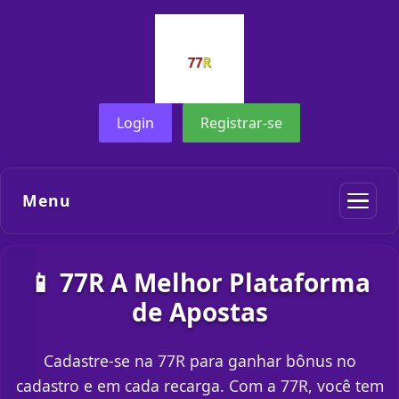
Login
Registrar-se
Menu
📱 77R A Melhor Plataforma
de Apostas
Cadastre-se na 77R para ganhar bônus no
cadastro e em cada recarga. Com a 77R, você tem