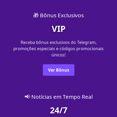
🎁 Bônus Exclusivos
VIP
Receba bônus exclusivos do Telegram,
promoções especiais e códigos promocionais
únicos!
Ver Bônus
📢 Notícias em Tempo Real
24/7