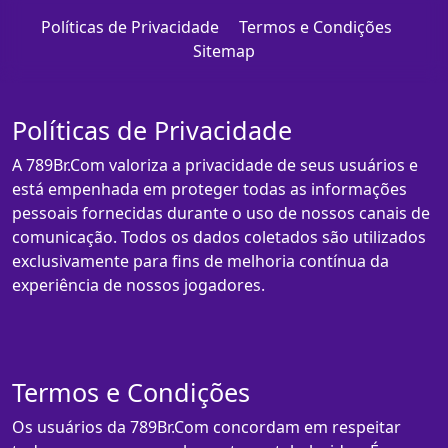
Políticas de Privacidade
Termos e Condições
Sitemap
Políticas de Privacidade
A 789Br.Com valoriza a privacidade de seus usuários e
está empenhada em proteger todas as informações
pessoais fornecidas durante o uso de nossos canais de
comunicação. Todos os dados coletados são utilizados
exclusivamente para fins de melhoria contínua da
experiência de nossos jogadores.
Termos e Condições
Os usuários da 789Br.Com concordam em respeitar