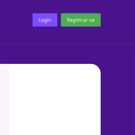
Login
Registrar-se