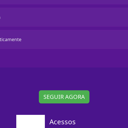
a
aticamente
SEGUIR AGORA
Acessos