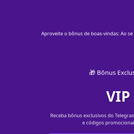
Aproveite o bônus de boas-vindas: Ao se
🎁 Bônus Exclu
VIP
Receba bônus exclusivos do Telegra
e códigos promocionai