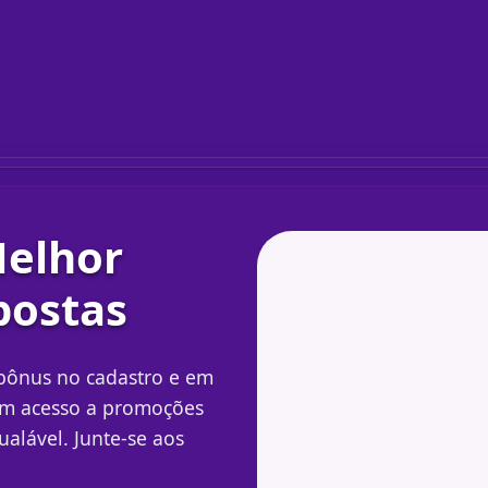
Melhor
postas
bônus no cadastro e em
em acesso a promoções
ualável. Junte-se aos