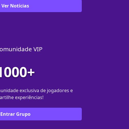
Ver Notícias
Comunidade VIP
1000+
unidade exclusiva de jogadores e
rtilhe experiências!
Entrar Grupo