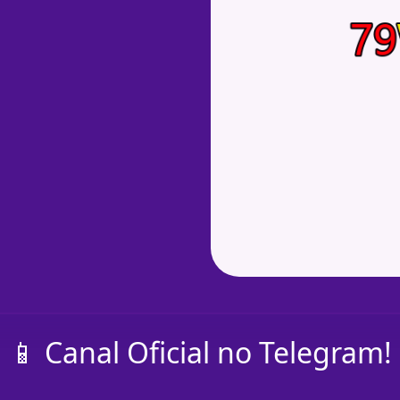
📱 Canal Oficial no Telegram!