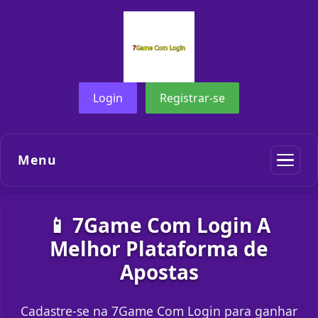
Login
Registrar-se
Menu
📱 7Game Com Login A
Melhor Plataforma de
Apostas
Cadastre-se na 7Game Com Login para ganhar