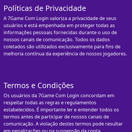
Políticas de Privacidade
A 7Game Com Login valoriza a privacidade de seus
usuários e está empenhada em proteger todas as
informações pessoais fornecidas durante o uso de
nossos canais de comunicação. Todos os dados
coletados são utilizados exclusivamente para fins de
melhoria contínua da experiência de nossos jogadores.
Termos e Condições
Os usuários da 7Game Com Login concordam em
respeitar todas as regras e regulamentos
estabelecidos. É importante ler e entender todos os
termos antes de participar de nossos canais de
comunicação. A violação destes termos pode resultar
em penalizações ou na suspensão da conta.