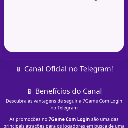
📱 Canal Oficial no Telegram!
📱 Benefícios do Canal
Descubra as vantagens de seguir a 7Game Com Login
no Telegram
As promoções no
7Game Com Login
são uma das
principais atrações para os jogadores em busca de uma