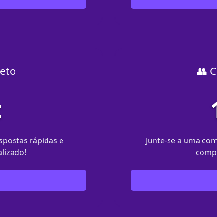
reto
👥 
t
espostas rápidas e
Junte-se a uma com
lizado!
compa
e