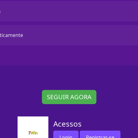
a
aticamente
SEGUIR AGORA
Acessos
Login
Registrar-se