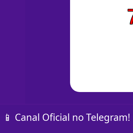
📱 Canal Oficial no Telegram!