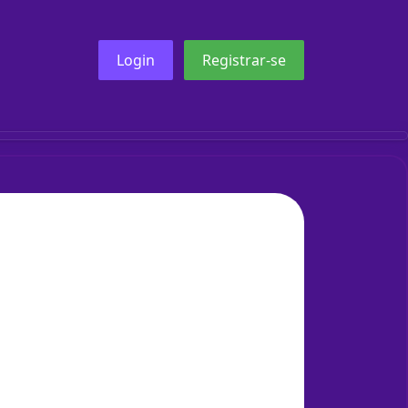
Login
Registrar-se