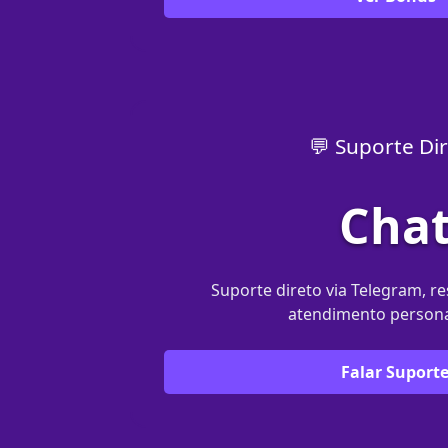
💬 Suporte Di
Cha
Suporte direto via Telegram, r
atendimento persona
Falar Suport