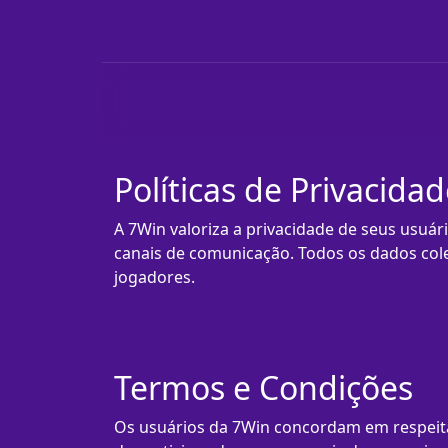
Políticas de Privacida
A 7Win valoriza a privacidade de seus usuá
canais de comunicação. Todos os dados cole
jogadores.
Termos e Condições
Os usuários da 7Win concordam em respeitar