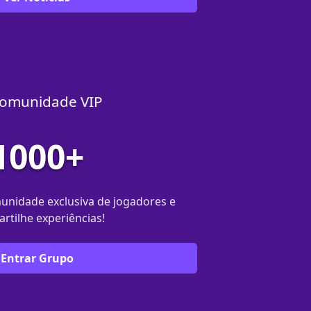
Comunidade VIP
1000+
unidade exclusiva de jogadores e
rtilhe experiências!
Entrar Grupo