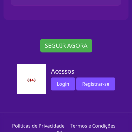
SEGUIR AGORA
Acessos
Login
Registrar-se
Políticas de Privacidade
Termos e Condições