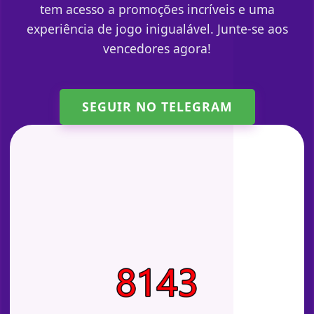
tem acesso a promoções incríveis e uma
experiência de jogo inigualável. Junte-se aos
vencedores agora!
SEGUIR NO TELEGRAM