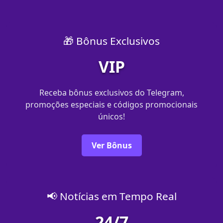
🎁 Bônus Exclusivos
VIP
Receba bônus exclusivos do Telegram,
promoções especiais e códigos promocionais
únicos!
Ver Bônus
📢 Notícias em Tempo Real
24/7