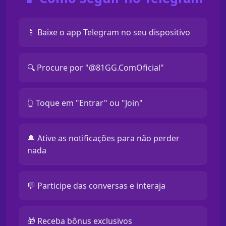
📱 Baixe o app Telegram no seu dispositivo
🔍 Procure por "@81GG.ComOficial"
👆 Toque em "Entrar" ou "Join"
🔔 Ative as notificações para não perder
nada
💬 Participe das conversas e interaja
🎁 Receba bônus exclusivos