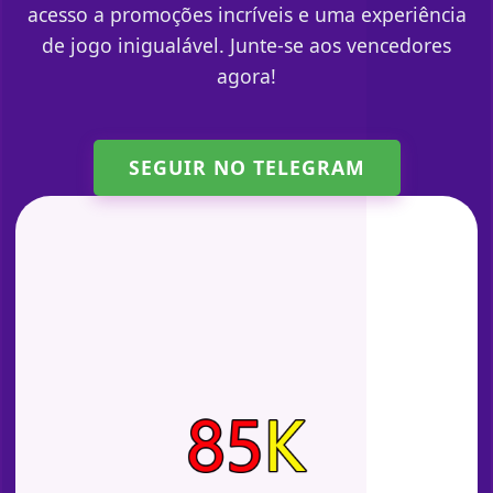
acesso a promoções incríveis e uma experiência
de jogo inigualável. Junte-se aos vencedores
agora!
SEGUIR NO TELEGRAM