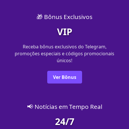
🎁 Bônus Exclusivos
VIP
Receba bônus exclusivos do Telegram,
promoções especiais e códigos promocionais
únicos!
Ver Bônus
📢 Notícias em Tempo Real
24/7