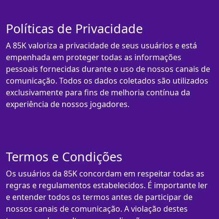
Políticas de Privacidade
A 85K valoriza a privacidade de seus usuários e está
empenhada em proteger todas as informações
pessoais fornecidas durante o uso de nossos canais de
comunicação. Todos os dados coletados são utilizados
exclusivamente para fins de melhoria contínua da
experiência de nossos jogadores.
Termos e Condições
Os usuários da 85K concordam em respeitar todas as
regras e regulamentos estabelecidos. É importante ler
e entender todos os termos antes de participar de
nossos canais de comunicação. A violação destes