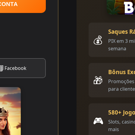
 CONTA
Saques R
💰
PIX em 3 mi
semana
📘
Facebook
Bônus Ex
🎁
Promoções 
para client
580+ Jog
🎮
Slots, casi
mais