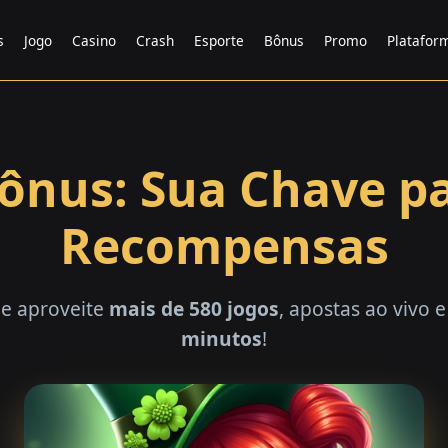
s
Jogo
Casino
Crash
Esporte
Bônus
Promo
Platafor
Bônus: Sua Chave p
Recompensas
 e aproveite
mais de 580 jogos
, apostas ao vivo 
minutos
!