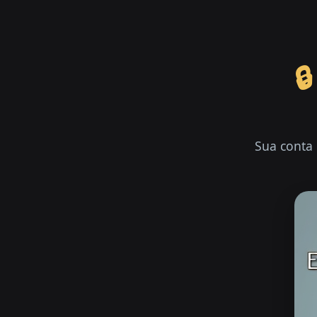

Sua conta 