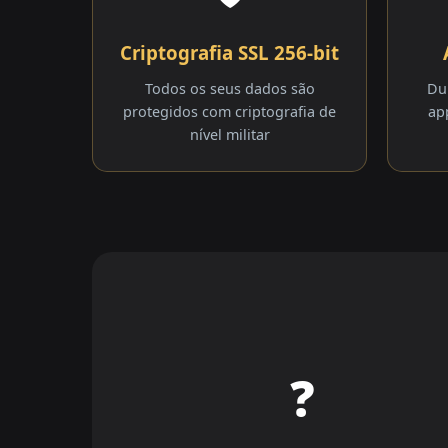
Criptografia SSL 256-bit
Todos os seus dados são
Dup
protegidos com criptografia de
ap
nível militar
❓