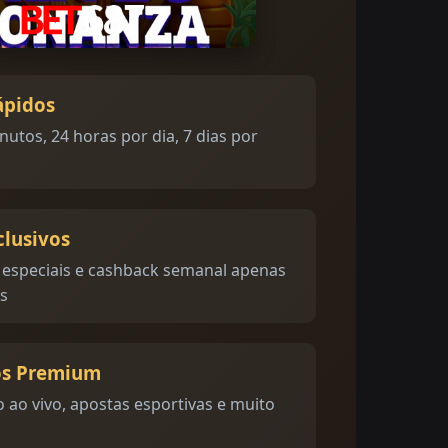
ápidos
nutos, 24 horas por dia, 7 dias por
clusivos
especiais e cashback semanal apenas
es
os Premium
no ao vivo, apostas esportivas e muito