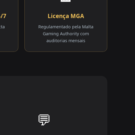
/7
Licença MGA
cta
Regulamentado pela Malta
Gaming Authority com
auditorias mensais
💬