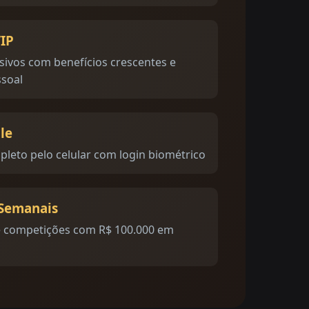
VIP
usivos com benefícios crescentes e
ssoal
le
leto pelo celular com login biométrico
 Semanais
de competições com R$ 100.000 em